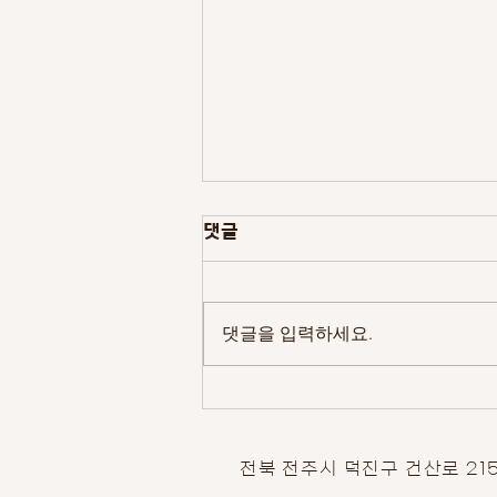
댓글
댓글을 입력하세요.
새가족 변인욱 고상순
전북 전주시 덕진구 건산로 21